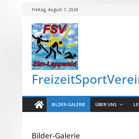
Zum
Freitag, August 7, 2026
Inhalt
springen
FreizeitSportVere
BILDER-GALERIE
ÜBER UNS
LE
Bilder-Galerie