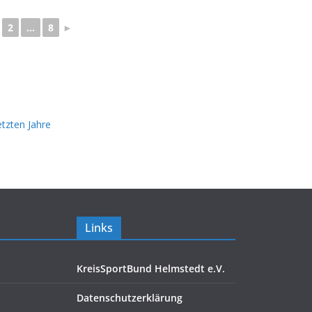
2
...
8
►
e
letzten Jahre
Links
KreisSportBund Helmstedt e.V.
Datenschutzerklärung