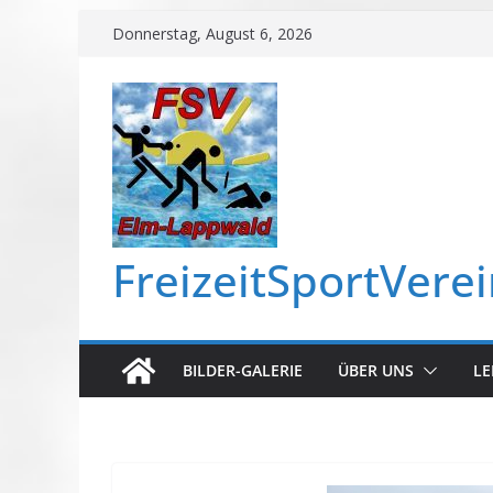
Zum
Donnerstag, August 6, 2026
Inhalt
springen
FreizeitSportVere
BILDER-GALERIE
ÜBER UNS
LE