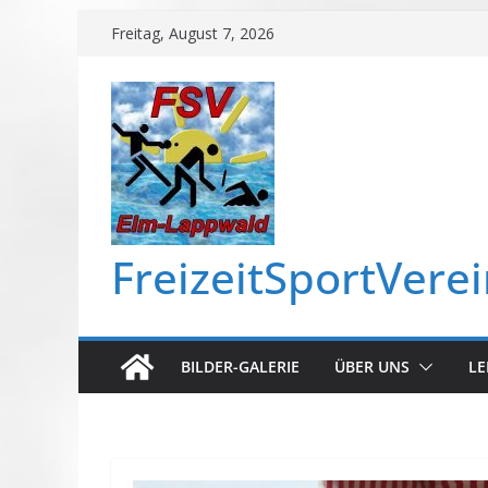
Zum
Freitag, August 7, 2026
Inhalt
springen
FreizeitSportVere
BILDER-GALERIE
ÜBER UNS
LE